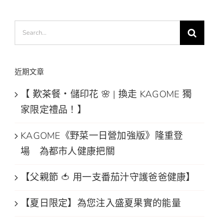
Search
for:
近期文章
【 歎茶餐・儲印花 🌸 | 換走 KAGOME 獨
家限定禮品！】
KAGOME《野菜一日營加強版》隆重登
場 為都市人健康把關
【父親節 🍅 用一支番茄汁守護爸爸健康】
【夏日限定】為您注入盛夏果實的能量