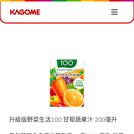
Skip
to
Toggle
content
Naviga
產品情報
升級版野菜生活100 甘筍蔬果汁 200毫升
280毫升
有營食譜
野菜生活100
280毫升
蔬菜資訊
最新消息
關於我們
升級版野菜生活100 甘筍蔬果汁 200毫升
聯絡我們