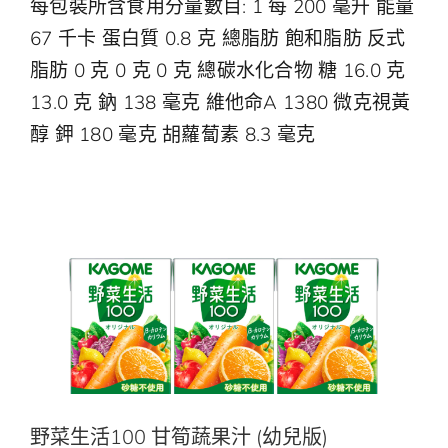
每包裝所含食用分量數目: 1 每 200 毫升 能量
中
EN
67 千卡 蛋白質 0.8 克 總脂肪 飽和脂肪 反式
脂肪 0 克 0 克 0 克 總碳水化合物 糖 16.0 克
13.0 克 鈉 138 毫克 維他命A 1380 微克視黃
醇 鉀 180 毫克 胡蘿蔔素 8.3 毫克
野菜生活100 甘筍蔬果汁 (幼兒版)
野菜生活100
野菜生活100 甘筍蔬果汁 (幼兒版)