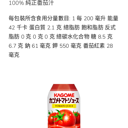
100% 純正番茄汁
中
EN
每包裝所含食用分量數目: 1 每 200 毫升 能量
42 千卡 蛋白質 2.1 克 總脂肪 飽和脂肪 反式
脂肪 0 克 0 克 0 克 總碳水化合物 糖 8.5 克
6.7 克 鈉 61 毫克 鉀 550 毫克 番茄紅素 28
毫克
100% 純正番茄汁
100% 果汁