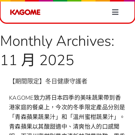
Skip
to
Toggle
content
Naviga
產品情報
Monthly Archives:
有營食譜
11 月 2025
蔬菜資訊
11 月 2025
【期間限定】冬日健康守護者
最新消息
KAGOME致力將日本四季的美味蔬果帶到香
關於我們
港家庭的餐桌上，今次的冬季限定產品分別是
「青森蘋果蔬果汁」和「溫州蜜柑蔬果汁」。
聯絡我們
青森蘋果以其酸甜適中、清爽怡人的口感聞