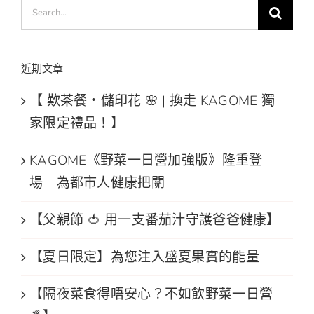
Search
for:
近期文章
【 歎茶餐・儲印花 🌸 | 換走 KAGOME 獨
家限定禮品！】
KAGOME《野菜一日營加強版》隆重登
場 為都市人健康把關
【父親節 🍅 用一支番茄汁守護爸爸健康】
【夏日限定】為您注入盛夏果實的能量
【隔夜菜食得唔安心？不如飲野菜一日營