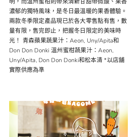
明，而溫州蜜柑則帶來清新甘甜帶微酸、果香
中
EN
濃郁的獨特風味，是冬日最溫暖的果香體驗。
兩款冬季限定產品現已於各大零售點有售，數
量有限，售完即止，把握冬日限定的美味時
光！ 青森蘋果蔬果汁：Aeon, Uny/Apita和
Don Don Donki 溫州蜜柑蔬果汁：Aeon,
Uny/Apita, Don Don Donki和松本清 *以店舖
實際供應為準
【入秋第一步🍂由每日一包KAGOME開
始】
蔬菜資訊