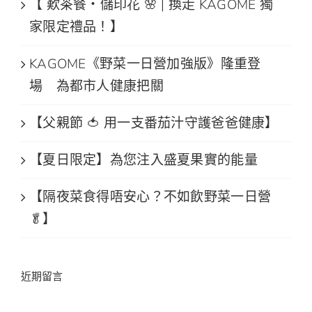
【 歎茶餐・儲印花 🌸 | 換走 KAGOME 獨
家限定禮品！】
KAGOME《野菜一日營加強版》隆重登
場 為都市人健康把關
【父親節 🍅 用一支番茄汁守護爸爸健康】
【夏日限定】為您注入盛夏果實的能量
【隔夜菜食得唔安心？不如飲野菜一日營
🥬】
近期留言