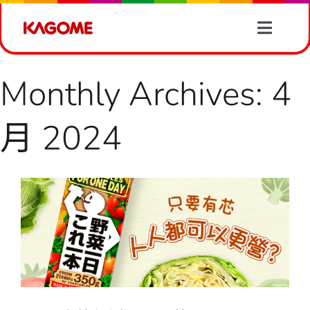
Skip
to
Toggle
content
Naviga
產品情報
Monthly Archives:
4
有營食譜
月 2024
【只要有芯人人都可以更營？】
蔬菜資訊
蔬菜資訊
4 月 2024
最新消息
關於我們
聯絡我們