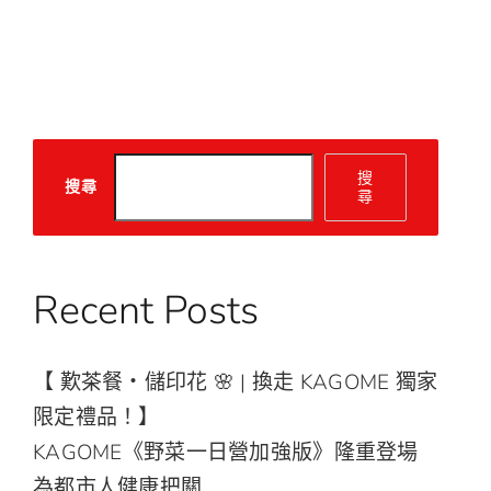
搜
搜尋
尋
Recent Posts
【 歎茶餐・儲印花 🌸 | 換走 KAGOME 獨家
限定禮品！】
KAGOME《野菜一日營加強版》隆重登場
為都市人健康把關