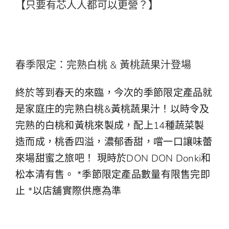
【只要有芯人人都可以更營？】
中
EN
春季限定：完熟白桃 & 黃桃蔬果汁登場
終於等到春天的來臨，今次的季節限定產品就
是家庭庄的完熟白桃&黃桃蔬果汁！以時令及
完熟的白桃和黃桃來製成，配上14種蔬菜製
造而成，桃香四溢，濃郁香甜，嚐一口讓味蕾
來場甜蜜之旅吧！ 現時於DON DON Donki和
松本清有售。 *季節限定產品數量有限售完即
止 *以店舖實際供應為準