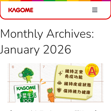
Skip
to
Toggle
content
Naviga
Products
Monthly Archives:
Recipes
【📌2026由每日一包KAGOME開始！
January 2026
🧃】
Vegetable Information
Vegetable Information
January 2026
News
About Us
Contact Us