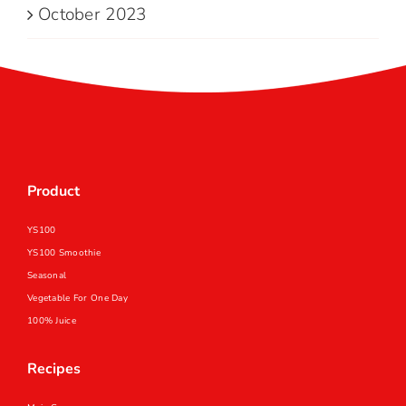
October 2023
Product
YS100
YS100 Smoothie
Seasonal
Vegetable For One Day
100% Juice
Recipes