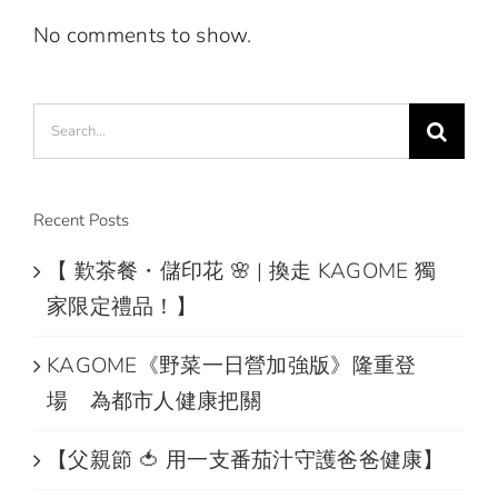
No comments to show.
Search
for:
Recent Posts
【 歎茶餐・儲印花 🌸 | 換走 KAGOME 獨
家限定禮品！】
KAGOME《野菜一日營加強版》隆重登
場 為都市人健康把關
【父親節 🍅 用一支番茄汁守護爸爸健康】