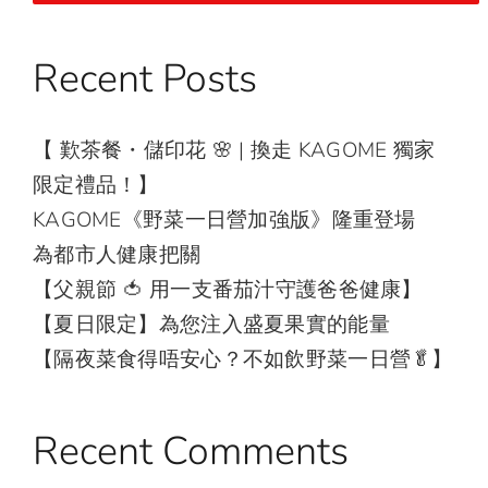
Recent Posts
【 歎茶餐・儲印花 🌸 | 換走 KAGOME 獨家
限定禮品！】
KAGOME《野菜一日營加強版》隆重登場
為都市人健康把關
【父親節 🍅 用一支番茄汁守護爸爸健康】
【夏日限定】為您注入盛夏果實的能量
【隔夜菜食得唔安心？不如飲野菜一日營🥬】
Recent Comments