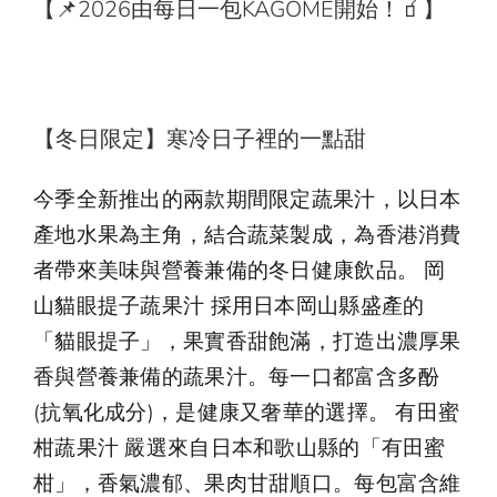
【📌2026由每日一包KAGOME開始！🧃】
中
EN
【冬日限定】寒冷日子裡的一點甜
今季全新推出的兩款期間限定蔬果汁，以日本
產地水果為主角，結合蔬菜製成，為香港消費
者帶來美味與營養兼備的冬日健康飲品。 岡
山貓眼提子蔬果汁 採用日本岡山縣盛產的
「貓眼提子」，果實香甜飽滿，打造出濃厚果
香與營養兼備的蔬果汁。每一口都富含多酚
(抗氧化成分)，是健康又奢華的選擇。 有田蜜
柑蔬果汁 嚴選來自日本和歌山縣的「有田蜜
柑」，香氣濃郁、果肉甘甜順口。每包富含維