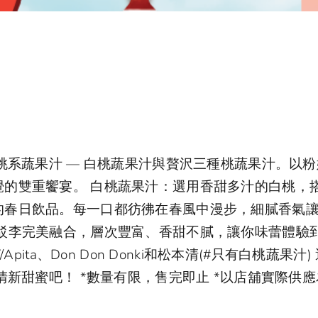
桃系蔬果汁 — 白桃蔬果汁與贅沢三種桃蔬果汁。以
的雙重饗宴。 白桃蔬果汁：選用香甜多汁的白桃，
的春日飲品。每一口都彷彿在春風中漫步，細膩香氣
駁李完美融合，層次豐富、香甜不膩，讓你味蕾體驗
ita、Don Don Donki和松本清(#只有白桃蔬果汁)
清新甜蜜吧！ *數量有限，售完即止 *以店舖實際供