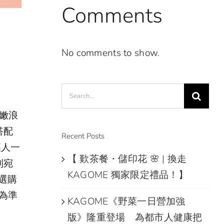
Comments
No comments to show.
Search
for:
粉嫩浪
搭配
Recent Posts
讓人一
【 歎茶餐・儲印花 🌸 | 換走
到宛
KAGOME 獨家限定禮品！】
 選購
應為準
KAGOME《野菜一日營加強
版》隆重登場 為都市人健康把