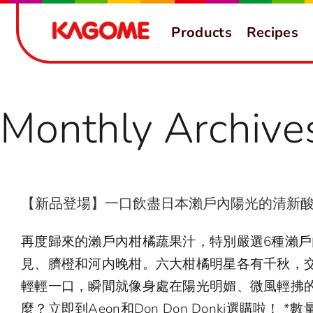
Skip
Products
Recipes
to
content
Monthly Archive
April 2025
【新品登場】一口飲盡日本瀨戶內陽光的清新
再度歸來的瀨戶內柑橘蔬果汁，特別嚴選6種瀨
【天神製作Kag
見、臍橙和河内晚柑。六大柑橘明星各有千秋，交
Vege
輕輕一口，瞬間就像身處在陽光明媚、微風輕拂
麼？立即到Aeon和Don Don Donki選購啦！