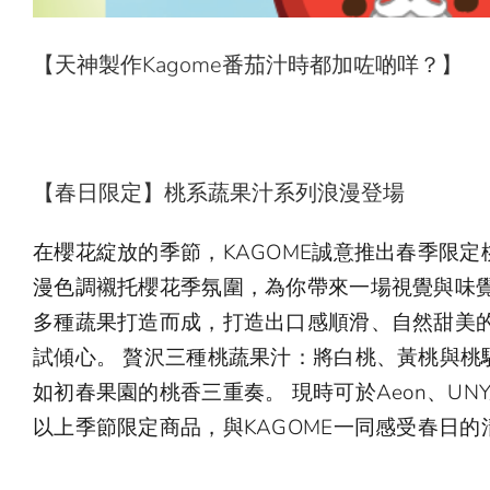
【天神製作Kagome番茄汁時都加咗啲咩？】
【春日限定】桃系蔬果汁系列浪漫登場
在櫻花綻放的季節，KAGOME誠意推出春季限定
漫色調襯托櫻花季氛圍，為你帶來一場視覺與味覺
多種蔬果打造而成，打造出口感順滑、自然甜美
試傾心。 贅沢三種桃蔬果汁：將白桃、黃桃與桃
如初春果園的桃香三重奏。 現時可於Aeon、UNY/Ap
以上季節限定商品，與KAGOME一同感受春日的