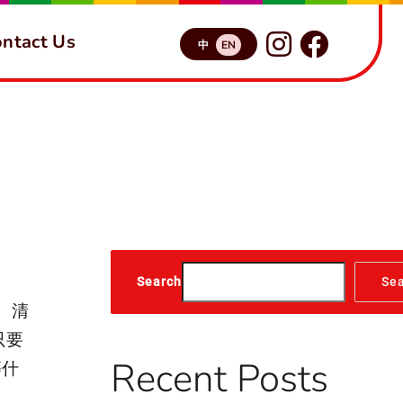
ntact Us
中
EN
Search
Se
、清
只要
Recent Posts
等什