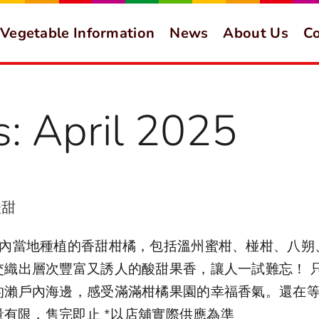
Vegetable Information
News
About Us
Co
s:
April 2025
酸甜
戶內當地種植的香甜柑橘，包括溫州蜜柑、椪柑、八朔
ome番茄汁時都加咗啲咩？】
織出層次豐富又誘人的酸甜果香，讓人一試難忘！ 
table Information
的瀨戶內海邊，感受滿滿柑橘果園的幸福香氣。還在
 *數量有限，售完即止 *以店舖實際供應為準