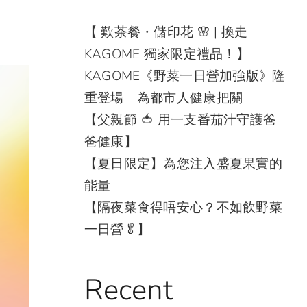
【 歎茶餐・儲印花 🌸 | 換走
KAGOME 獨家限定禮品！】
KAGOME《野菜一日營加強版》隆
重登場 為都市人健康把關
【父親節 🍅 用一支番茄汁守護爸
爸健康】
【夏日限定】為您注入盛夏果實的
能量
【隔夜菜食得唔安心？不如飲野菜
一日營🥬】
Recent