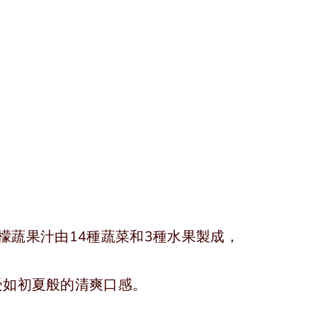
檬蔬果汁由14種蔬菜和3種水果製成，
讓你享受如初夏般的清爽口感。