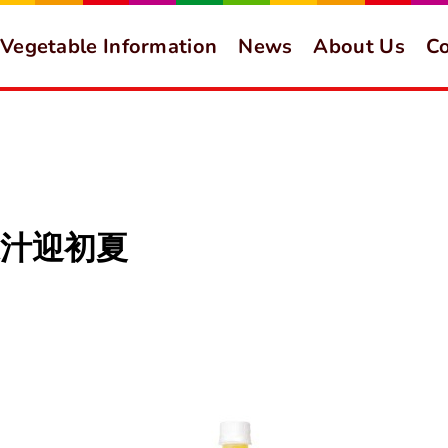
Vegetable Information
News
About Us
Co
汁迎初夏