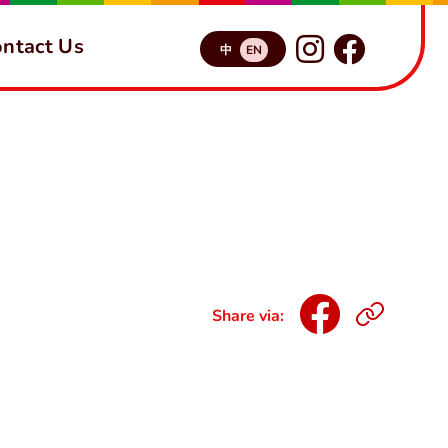
ntact Us
中
EN
Share via: