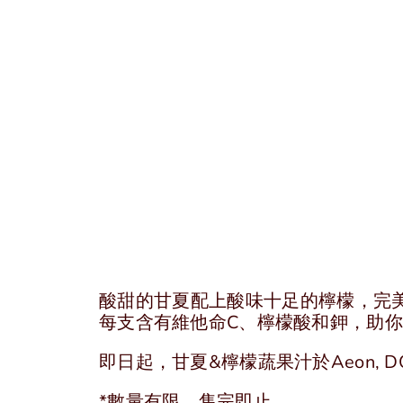
酸甜的甘夏配上酸味十足的檸檬，完美
每支含有維他命C、檸檬酸和鉀，助
即日起，甘夏&檸檬蔬果汁於Aeon, DO
*數量有限，售完即止