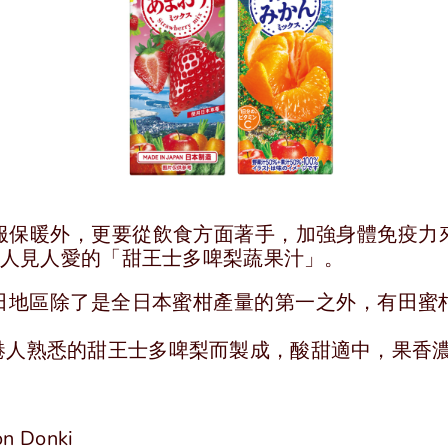
服保暖外，更要從飲食方面著手，加強身體免疫力
和人見人愛的「甜王士多啤梨蔬果汁」。
田地區除了是全日本蜜柑產量的第一之外，有田蜜
港人熟悉的甜王士多啤梨而製成，酸甜適中，果香
 Donki