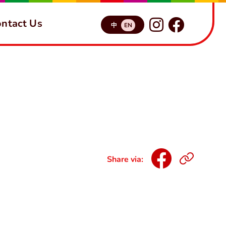
ntact Us
中
EN
Share via: