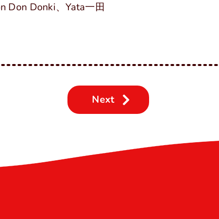
on Donki、Yata一田
Next