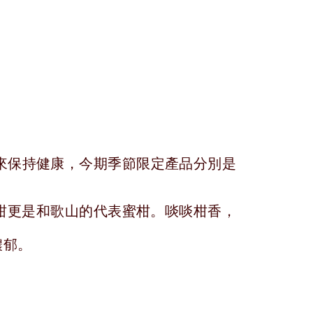
來保持健康，今期季節限定產品分別是
柑更是和歌山的代表蜜柑。啖啖柑香，
濃郁。