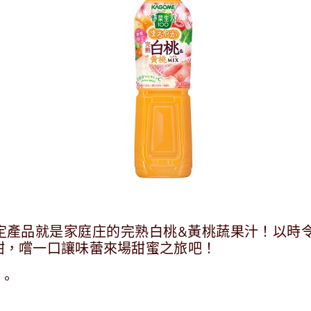
定產品就是家庭庄的完熟白桃&黃桃蔬果汁！以時令
甜，嚐一口讓味蕾來場甜蜜之旅吧！
售。