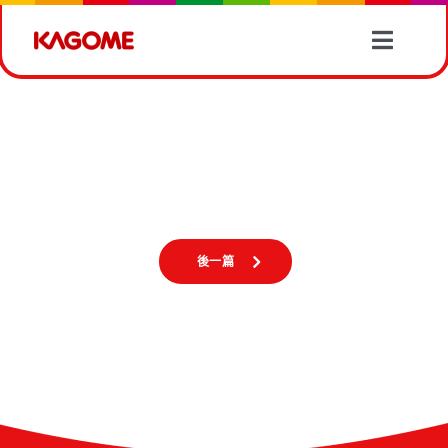
Skip
to
Toggle
content
Naviga
產品情報
【Kagome 小「紫」識】
有營食譜
【Kagome 小「紫」識】
蔬菜資訊
後一篇
最新消息
關於我們
聯絡我們