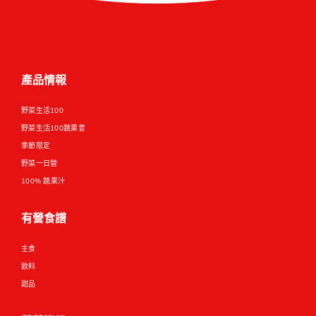
中
EN
產品情報
野菜生活100
野菜生活100蔬果昔
季節限定
野菜一日營
100% 蔬果汁
有營食譜
主食
飲料
甜品