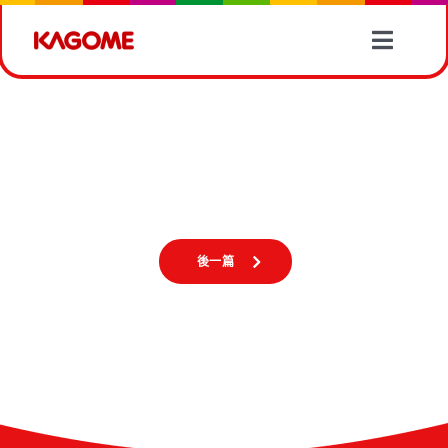
Skip
to
Toggle
content
Naviga
產品情報
【10月10日番茄日🍅健康開始新一天✨】
有營食譜
【10月10日番茄日🍅健康開始新一天✨】
蔬菜資訊
後一篇
最新消息
關於我們
聯絡我們