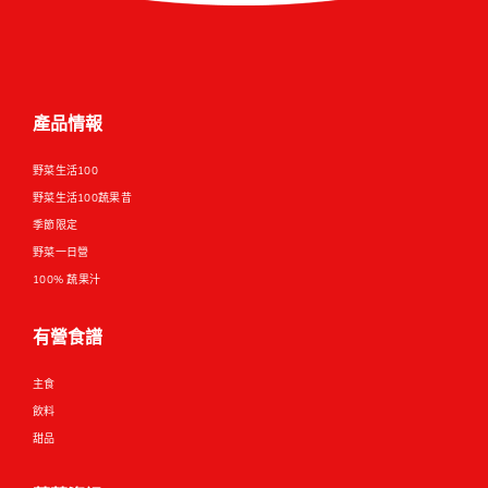
中
EN
產品情報
野菜生活100
野菜生活100蔬果昔
季節限定
野菜一日營
100% 蔬果汁
有營食譜
主食
飲料
甜品