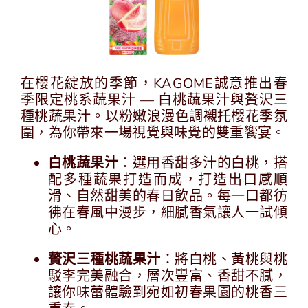
中
EN
在櫻花綻放的季節，KAGOME誠意推出春
季限定桃系蔬果汁 — 白桃蔬果汁與贅沢三
種桃蔬果汁。以粉嫩浪漫色調襯托櫻花季氛
圍，為你帶來一場視覺與味覺的雙重饗宴。
白桃蔬果汁
：選用香甜多汁的白桃，搭
配多種蔬果打造而成，打造出口感順
滑、自然甜美的春日飲品。每一口都彷
彿在春風中漫步，細膩香氣讓人一試傾
心。
贅沢三種桃蔬果
汁
：將白桃、黃桃與桃
駁李完美融合，層次豐富、香甜不膩，
讓你味蕾體驗到宛如初春果園的桃香三